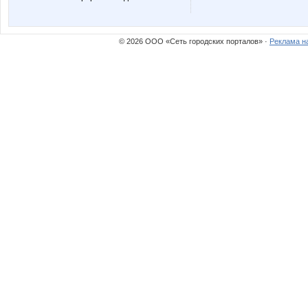
kristimasik
lekka2
© 2026 ООО «Сеть городских порталов» ·
Реклама н
sofia55
sparro
turok33
ulartur
маргарита 21
морков
Д@урия
Девочка Ле